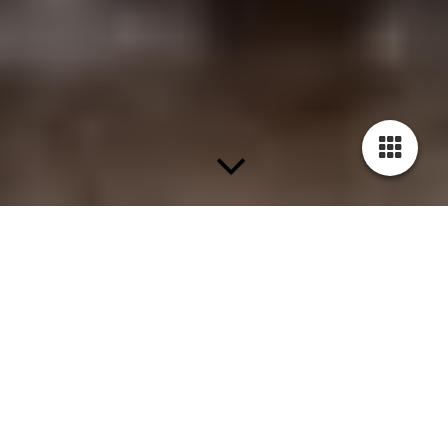
Kunstausstellungen von Peggy Liebenow
Die Künstlerin stellt Ihre Kunstgemälde seit
2007
erfolgreich
national & international in Gruppen- und Einzelausstellungen