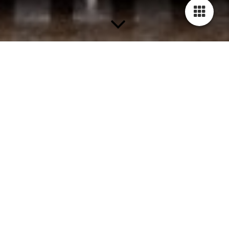
Blog - Kunst und mehr
Willkommen im Kunst Blog von Art Exclusive / Peggy
Liebenow!
Hier teilen wir mit Ihnen spannende Neuigkeiten aus der
Kunstszene, interessante Künstler, Tipps, Inspirationen und
aktuelle Ereignisse aus unserem Atelier in Hatten zwischen
Oldenburg und Bremen.
Wir werden über unsere Aktionen von Art Exclusive und von
neuen Werken berichten und Sie auf dem Laufenden halten,
was uns inspiriert und bewegt. Ob Malerei, Skizzen,
Zeichnungen, Fotografie oder Porträtmalerei - bei uns gibt es
immer wieder etwas Neues zu entdecken. Wir laden Sie ein,
uns auf unserer kreativen Reise zu begleiten und sich von der
Vielfalt der Kunstwelt begeistern zu lassen.